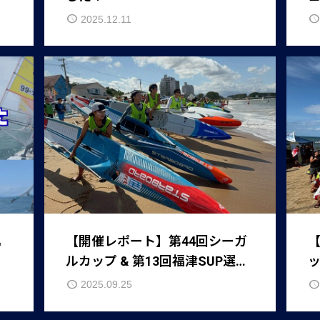
2025.12.11
【開催レポート】第44回シーガ
【
ルカップ & 第13回福津SUP選手
ッ
権
2025.09.25