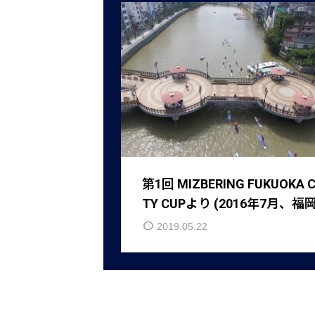
第1回 MIZBERING FUKUOKA CI
TY CUPより (2016年7月、福
水辺クリーンサップクラブ主
2019.05.22
により開催されました）