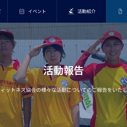



て
イベント
活動紹介
2回開催
,
イベント・募集案内
募集】海のマイスタープログ
親子
サンセットウォーク 〜
！
大人だけの特別な時
間〜
.07
活動報告
フィットネス協会の様々な活動についてのご報告をいたし