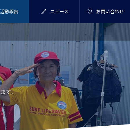


活動報告
ニュース
お問い合わせ
2026年10月17日（土）
お知らせ

【ホームページをリニューアルしまし
《秋開催》海のマイス
た】 水辺の魅力と活動を、より
タープログラム 遊びと
多くの方へ。
学びで子どもを水辺の
2025.10.19
達人に！
ます。