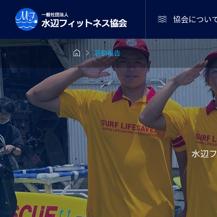

協会につい


活動報告
6年10月17日（土）
2回開催
集案内
お知らせ

なりました】7/
【参加者
催》海のマイス
夏限定イベント！
加者募集中で
ラム開催
ログラム 遊びと
で海散歩
子どもを水辺の
2026.05
！
水辺