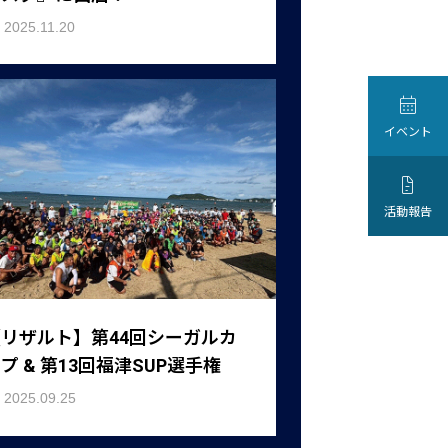
2025.11.20

イベント

活動報告
リザルト】第44回シーガルカ
プ & 第13回福津SUP選手権
2025.09.25